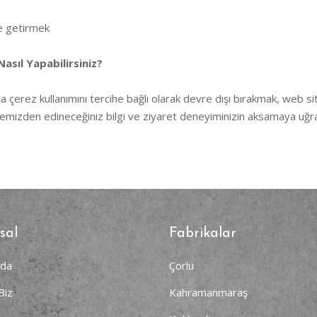
ne getirmek
Nasıl Yapabilirsiniz?
da çerez kullanımını tercihe bağlı olarak devre dışı bırakmak, web si
eb sitemizden edineceğiniz bilgi ve ziyaret deneyiminizin aksamaya u
sal
Fabrikalar
zda
Çorlu
Biz
Kahramanmaraş