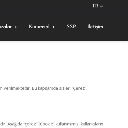
TR
zalar
+
Kurumsal
+
SSP
İletişim
em verilmektedir. Bu kapsamda sizleri “Çerez”
r. Aşağıda “çerez” (Cookie) kullanımımız, kullanıcıların