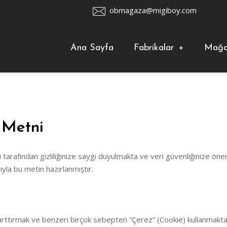
obmagaza@migiboy.com
Ana Sayfa
Fabrikalar
+
Mağa
 Metni
tarafından gizliliğinize saygı duyulmakta ve veri güvenliğinize ön
yla bu metin hazırlanmıştır.
 arttırmak ve benzeri birçok sebepten “Çerez” (Cookie) kullanmaktadı