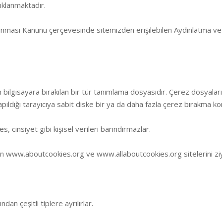
çıklanmaktadır.
runması Kanunu çerçevesinde sitemizden erişilebilen Aydınlatma ve A
 bilgisayara bırakılan bir tür tanımlama dosyasıdır. Çerez dosyaları
 yapıldığı tarayıcıya sabit diske bir ya da daha fazla çerez bırakma 
s, cinsiyet gibi kişisel verileri barındırmazlar.
fen www.aboutcookies.org ve www.allaboutcookies.org sitelerini ziy
dan çeşitli tiplere ayrılırlar.